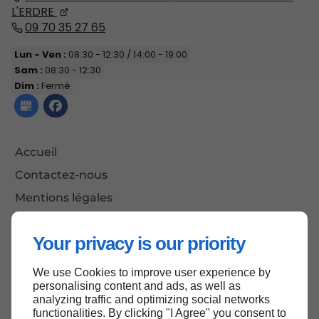
L'ERDRE
09 70 35 27 65
Lun - Ven :
08:30 - 12:30 / 14:00 - 19:00
Sam :
08:30 - 12:30
Dim :
Fermé
Accueil
Contactez-nous
Mentions légales
Plan du site
Your privacy is our priority
We use Cookies to improve user experience by
Haut de page
personalising content and ads, as well as
analyzing traffic and optimizing social networks
functionalities. By clicking "I Agree" you consent to