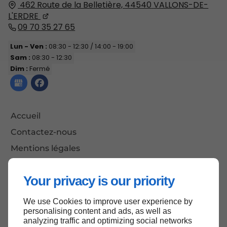
462 Route de la Belletière,
44540
VALLONS-DE-
L'ERDRE
09 70 35 27 65
Lun - Ven :
08:30 - 12:30 / 14:00 - 19:00
Sam :
08:30 - 12:30
Dim :
Fermé
Accueil
Contactez-nous
Mentions légales
Plan du site
Your privacy is our priority
We use Cookies to improve user experience by
Haut de page
personalising content and ads, as well as
analyzing traffic and optimizing social networks